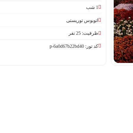
1 شب
اتوبوس توریستی
ظرفیت: 25 نفر
کد تور: p-6a0d67b22bd40