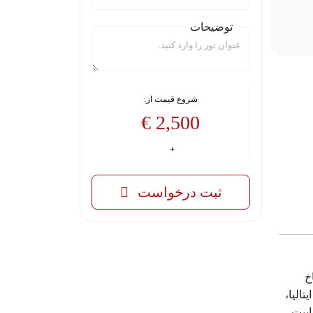
توضیحات
شروع قیمت از:
2,500 €
ثبت درخواست
خ
الیا،
ابیت