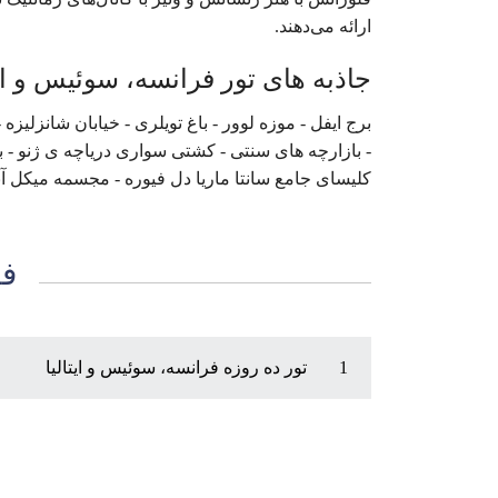
ارائه می‌دهند.
جاذبه های تور فرانسه، سوئیس و ایتالیا ( 26 اسفند - 5 فروردین )
برج ایفل - موزه لوور - باغ تویلری - خیابان شانزلیزه
- بازارچه های سنتی - کشتی سواری دریاچه ی ژنو - ب
کلیسای جامع سانتا ماریا دل فیوره - مجسمه میکل آنژ 
فا
1
تور ده روزه فرانسه، سوئیس و ایتالیا