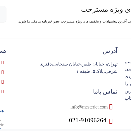
ی ویژه مسترجت
فت آخرین پیشنهادات و تخفیف های ویژه مسترجت عضو خبرنامه پیامکی ما شوید.
آدرس
همک
سم
تهران، خیابان ظفر،خیابان سنجابی،دفتری
تخصصی
شرقی،پلاک۵، طبقه ۱
ردی
را
تماس باما
ین
اپ
info@mesterjet.com
021-91096264