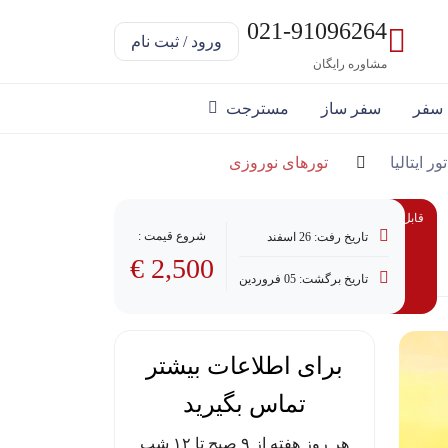
021-91096264
ورود / ثبت نام
مشاوره رایگان
 سفر
سفر ساز
مسترجت
تور ایتالیا
تورهای نوروزی
قابل پرداخت با وام
شروع قیمت :
تاریخ رفت: 26 اسفند
2,500 €
تاریخ برگشت: 05 فروردین
برای اطلاعات بیشتر
تماس بگیرید
هر روز هفته از ۹ صبح تا ۱۲ شب