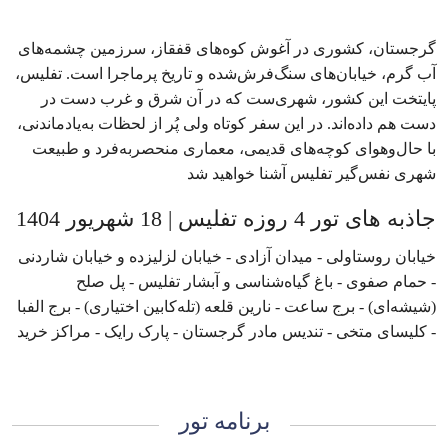
گرجستان، کشوری در آغوش کوه‌های قفقاز، سرزمین چشمه‌های
آب گرم، خیابان‌های سنگ‌فرش‌شده و تاریخ پرماجرا است. تفلیس،
پایتخت این کشور، شهری‌ست که در آن شرق و غرب دست در
دست هم داده‌اند. در این سفر کوتاه ولی پُر از لحظات به‌یادماندنی،
با حال‌وهوای کوچه‌های قدیمی، معماری منحصربه‌فرد و طبیعت
شهری نفس‌گیر تفلیس آشنا خواهید شد
جاذبه های تور 4 روزه تفلیس | 18 شهریور 1404
خیابان روستاولی - میدان آزادی - خیابان لزلیزده و خیابان شاردنی
- حمام صفوی - باغ گیاه‌شناسی و آبشار تفلیس - پل صلح
(شیشه‌ای) - برج ساعت - نارین قلعه (تله‌کابین اختیاری) - برج الفبا
- کلیسای متخی - تندیس مادر گرجستان - پارک رایک - مراکز خرید
برنامه تور