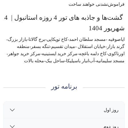
فراموش‌نشدنی خواهند ساخت
گشت‌ها و جاذبه های تور 4 روزه استانبول | 4
شهریور 1404
ایاصوفیه -مسجد سلطان احمد-کاخ توپکاپی-برج گالاتا-بازار بزرگ-
گرند بازار-خیابان استقلال -میدان تقسیم-تنگه بسفر-منطقه
اورتاکوی-کاخ دلمه باغچه-مرکز خرید ایستینیه-مرکز خرید جواهر-
مسجد سلیمانیه-آب‌انبار باسیلیکا-ساحل ببک-محله بالات
برنامه تور
روز اول
روز دوم