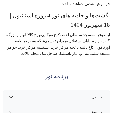
فراموش‌نشدنی خواهند ساخت
گشت‌ها و جاذبه های تور 4 روزه استانبول |
18 شهریور 1404
ایاصوفیه -مسجد سلطان احمد-کاخ توپکاپی-برج گالاتا-بازار بزرگ-
گرند بازار-خیابان استقلال -میدان تقسیم-تنگه بسفر-منطقه
اورتاکوی-کاخ دلمه باغچه-مرکز خرید ایستینیه-مرکز خرید جواهر-
مسجد سلیمانیه-آب‌انبار باسیلیکا-ساحل ببک-محله بالات
برنامه تور
روز اول
روز دوم