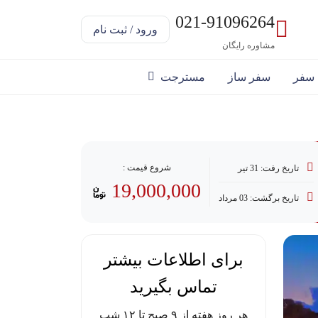
021-91096264
ورود / ثبت نام
مشاوره رایگان
 سفر
سفر ساز
مسترجت
رداخت با وام
شروع قیمت :
تاریخ رفت: 31 تیر
19,000,000
تاریخ برگشت: 03 مرداد
برای اطلاعات بیشتر
تماس بگیرید
هر روز هفته از ۹ صبح تا ۱۲ شب