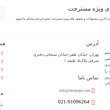
ی ویژه مسترجت
فت آخرین پیشنهادات و تخفیف های ویژه مسترجت عضو خبرنامه پیامکی ما شوید.
آدرس
همک
سم
تهران، خیابان ظفر،خیابان سنجابی،دفتری
تخصصی
شرقی،پلاک۵، طبقه ۱
ردی
را
تماس باما
ین
اپ
info@mesterjet.com
021-91096264