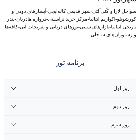
سواحل لارا و کُنی‌آلتی-شهر قدیمی کاله‌ایچی-آبشارهای دودن و
کورشونلو-آکواریم آنتالیا-مرکز خرید تراسیتی-دروازه هادریان-بندر
تاریخی آنتالیا-بازارهای سنتی-تورهای دریایی و تفریحات آبی-کافه‌ها
و رستوران‌های ساحلی
برنامه تور
روز اول
روز دوم
روز سوم