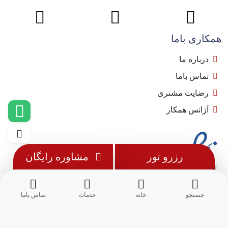
همکاری باما
درباره ما
تماس باما
رضایت مشتری
آژانس همکار
رزرو تور
مشاوره رایگان
جستجو
خانه
خدمات
تماس باما
© 1402 - تمامی حقوق این وب سایت متعلق به
مِسترجت
می باشد.