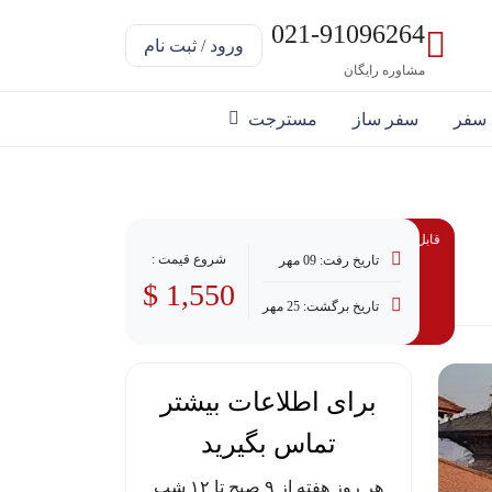
021-91096264
ورود / ثبت نام
مشاوره رایگان
 سفر
سفر ساز
مسترجت
قابل پرداخت با وام
شروع قیمت :
تاریخ رفت: 09 مهر
1,550 $
تاریخ برگشت: 25 مهر
برای اطلاعات بیشتر
تماس بگیرید
هر روز هفته از ۹ صبح تا ۱۲ شب