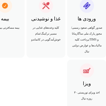
ورودی ها
غذا و نوشیدنی
بیمه
صدور گواهی صعود رسمی/
کلیه وعده‌های غذایی در
بیمه مسافرتی بین
مجوز پارک ملی ساگارماتا
مسیر ترکینگ/شام
و TIMS/پرداخت کلیه
خوش‌آمدگویی در کاتماندو
مالیات‌ها و عوارض دولتی
نپال
ویزا
اخذ ویزای توریستی ۳۰
روزه نپال