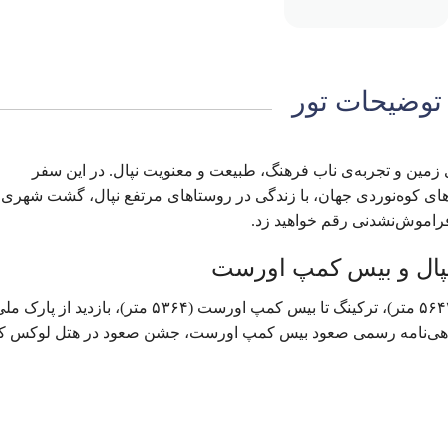
توضیحات تور
 زمین و تجربه‌ی ناب فرهنگ، طبیعت و معنویت نپال. در این سفر
رهای کوه‌نوردی جهان، با زندگی در روستاهای مرتفع نپال، گشت شهری
 فراموش‌نشدنی رقم خواهید زد.
گشت کامل شهری کاتماندو، صعود به قله کالاپاتار (۵۶۴۴ متر)، ترکینگ تا بیس کمپ اورست (۵۳۶۴ متر)، بازدید از پارک
دو، گواهی‌نامه رسمی صعود بیس کمپ اورست، جشن صعود در هتل لوکس کا