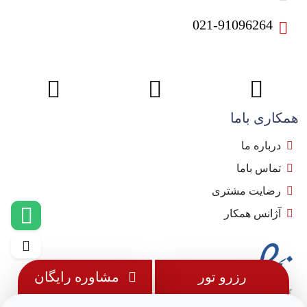
021-91096264
همکاری باما
درباره ما
تماس باما
رضایت مشتری
آژانس همکار
رزرو تور
مشاوره رایگان