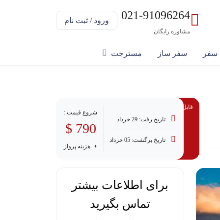
021-91096264
ورود / ثبت نام
مشاوره رایگان
 سفر
سفر ساز
مسترجت
قابل پرداخت با وام
شروع قیمت :
تاریخ رفت: 29 خرداد
790 $
تاریخ برگشت: 05 خرداد
هزینه پرواز
برای اطلاعات بیشتر
تماس بگیرید