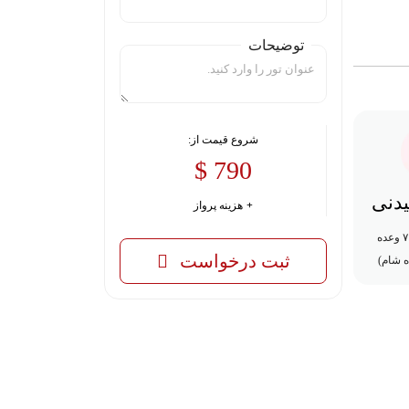
توضیحات
شروع قیمت از:
790 $
یدنی
هزینه پرواز
۱۲ وعده غذایی( ۷ وعده
ثبت درخواست