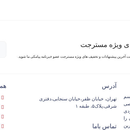
ی ویژه مسترجت
فت آخرین پیشنهادات و تخفیف های ویژه مسترجت عضو خبرنامه پیامکی ما شوید.
آدرس
همک
سم
تهران، خیابان ظفر،خیابان سنجابی،دفتری
تخصصی
شرقی،پلاک۵، طبقه ۱
ردی
را
تماس باما
ین