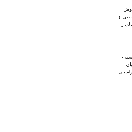
اموش
اصی از
لی را
یه -
ان
واسیلی