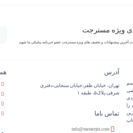
ی ویژه مسترجت
فت آخرین پیشنهادات و تخفیف های ویژه مسترجت عضو خبرنامه پیامکی ما شوید.
آدرس
همک
سم
تهران، خیابان ظفر،خیابان سنجابی،دفتری
تخصصی
شرقی،پلاک۵، طبقه ۱
ردی
را
تماس باما
ین
اپ
info@mesterjet.com