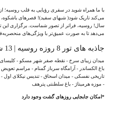
با ما همراه شوید در سفری رؤیایی به قلب روسیه؛ ا
می‌کند تاریک شود( شبهای سفید)! قصرهای باشکوه، ک
سال! روسیه، فراتر از تصور شماست. برگزاری این تور
می‌دهد تا به صورت عمیق‌تر با ویژگی‌های منحصربه‌ف
جاذبه های تور 8 روزه روسیه | 13 شهریور 1404
میدان زیبای سرخ - نقطه صفر شهر مسکو - کلیسای وا
باغ الکساندر - آرامگاه سرباز گمنام - مراسم تعویض 
تاریخی نفسکی - میدان اسحاق - تندیس نیکلای اول - 
- موزه هرمیتاژ - باغ سلطنتی پترهف
*امکان جابجایی روزهای گشت وجود دارد