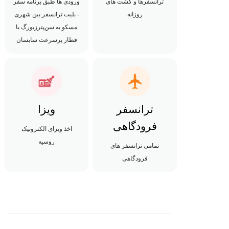
ترانسفرها و گشت های
ورودی ها طبق برنامه سفر
روزانه
- بلیت ترانسفر بین شهری
مسکو به سن‌پترزبورگ با
قطار پرسرعت سابسان
ترانسفر
ویزا
فرودگاهی
اخذ ویزای الکترونیک
روسیه
تمامی ترانسفر های
فرودگاهی