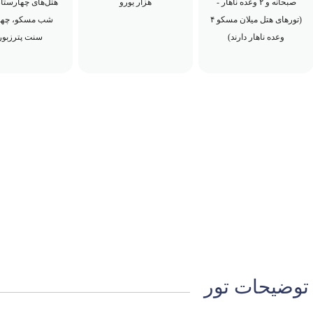
صبحانه و ۲ وعده ناهار -
هزار یورو
هتل‌های چهارستار
(تورهای هتل میلان مسکو ۴
شب مسکو، چها
وعده ناهار دارند)
سنت پترزبور
توضیحات تور