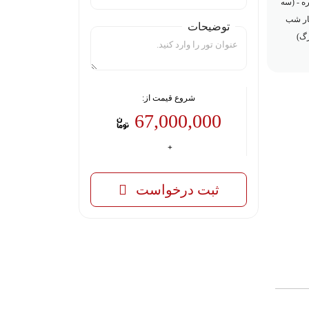
ه - (سه
ر شب
توضیحات
گ)
شروع قیمت از:
67,000,000
ثبت درخواست