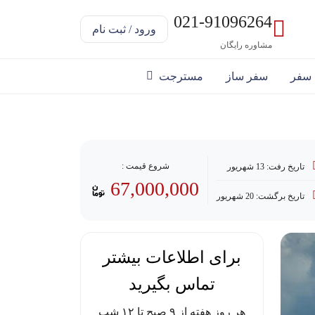
021-91096264
ورود / ثبت نام
مشاوره رایگان
 سفر
سفر ساز
مسترجت
خت با وام
شروع قیمت :
تاریخ رفت: 13 شهریور
67,000,000
تاریخ برگشت: 20 شهریور
برای اطلاعات بیشتر
تماس بگیرید
هر روز هفته از ۹ صبح تا ۱۲ شب