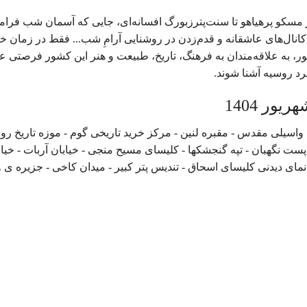
ز مسکو پرهیاهو تا سنت‌پترزبورگ افسانه‌ای، جایی که آسمان شب فر
انال‌های عاشقانه و قدم‌زدن در روشنایی آرامِ شب... فقط در زمان خ
، به علاقه‌مندان به فرهنگ، تاریخ، طبیعت و هنر این کشور فرصتی عا
رد روسیه آشنا شوند.
سیلی مقدس - مقبره لنین - مرکز خرید تاریخی گوم - موزه تاریخ روس
پست نگهبان - تپه گنجشکها - کلیسای مسیح منجی - خیابان آربات - خیاب
نمای دیدنی کلیسای اسحاق - تندیس پتر کبیر - میدان کاخی - جزیره ی 