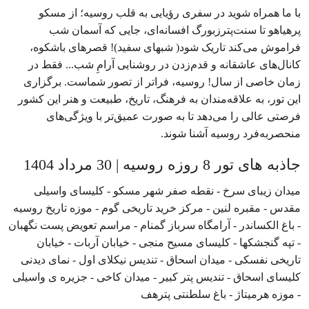
با ما همراه شوید در سفری رؤیایی به قلب روسیه؛ از مسکو
پرهیاهو تا سنت‌پترزبورگ افسانه‌ای، جایی که آسمان شب
فراموش می‌کند تاریک شود( شبهای سفید)! قصرهای باشکوه،
کانال‌های عاشقانه و قدم‌زدن در روشنایی آرامِ شب... فقط در
زمان خاصی از سال! روسیه، فراتر از تصور شماست. برگزاری
این تور، به علاقه‌مندان به فرهنگ، تاریخ، طبیعت و هنر این کشور
فرصتی عالی را می‌دهد تا به صورت عمیق‌تر با ویژگی‌های
منحصربه‌فرد روسیه آشنا شوند.
جاذبه های تور 8 روزه روسیه | 30 مرداد 1404
میدان زیبای سرخ - نقطه صفر شهر مسکو - کلیسای واسیلی
مقدس - مقبره لنین - مرکز خرید تاریخی گوم - موزه تاریخ روسیه
- باغ الکساندر - آرامگاه سرباز گمنام - مراسم تعویض پست نگهبان
- تپه گنجشکها - کلیسای مسیح منجی - خیابان آربات - خیابان
تاریخی نفسکی - میدان اسحاق - تندیس نیکلای اول - نمای دیدنی
کلیسای اسحاق - تندیس پتر کبیر - میدان کاخی - جزیره ی واسیلی
- موزه هرمیتاژ - باغ سلطنتی پترهف