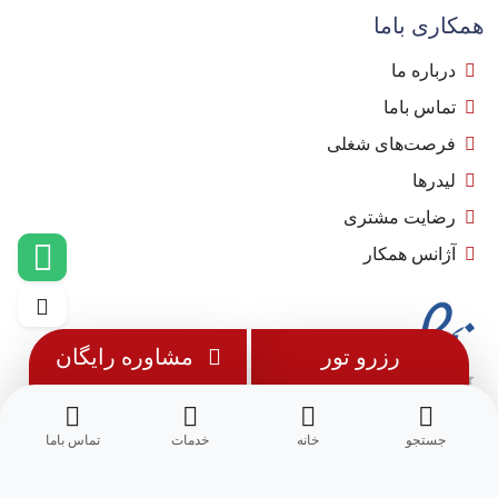
همکاری باما
درباره ما
تماس باما
فرصت‌های شغلی
لیدرها
رضایت مشتری
آژانس همکار
رزرو تور
مشاوره رایگان
جستجو
خانه
خدمات
تماس باما
© 1402 - تمامی حقوق این وب سایت متعلق به
مِسترجت
می باشد.