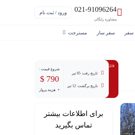
021-91096264
ورود / ثبت نام
مشاوره رایگان
 سفر
سفر ساز
مسترجت
قابل پرداخت با وام
شروع قیمت :
تاریخ رفت: 05 تیر
790 $
تاریخ برگشت: 12 تیر
هزینه پرواز
برای اطلاعات بیشتر
تماس بگیرید