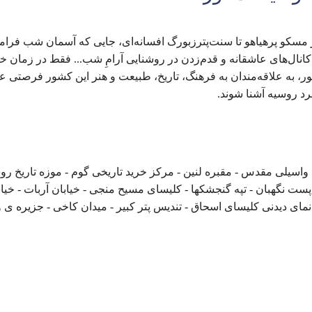
ز مسکو پرهیاهو تا سنت‌پترزبورگ افسانه‌ای، جایی که آسمان شب فر
انال‌های عاشقانه و قدم‌زدن در روشنایی آرامِ شب... فقط در زمان خ
، به علاقه‌مندان به فرهنگ، تاریخ، طبیعت و هنر این کشور فرصتی عا
رد روسیه آشنا شوند.
سیلی مقدس - مقبره لنین - مرکز خرید تاریخی گوم - موزه تاریخ روس
پست نگهبان - تپه گنجشکها - کلیسای مسیح منجی - خیابان آربات - خیاب
نمای دیدنی کلیسای اسحاق - تندیس پتر کبیر - میدان کاخی - جزیره ی 