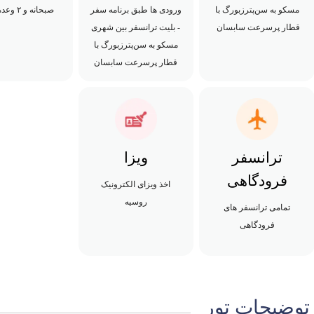
مسکو به سن‌پترزبورگ با
ورودی ها طبق برنامه سفر
صبحانه و ۲ وعده ناهار)
قطار پرسرعت سابسان
- بلیت ترانسفر بین شهری
مسکو به سن‌پترزبورگ با
قطار پرسرعت سابسان
ترانسفر
ویزا
فرودگاهی
اخذ ویزای الکترونیک
روسیه
تمامی ترانسفر های
فرودگاهی
توضیحات تور