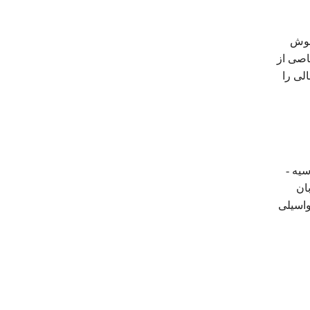
اموش
اصی از
لی را
یه -
ان
واسیلی