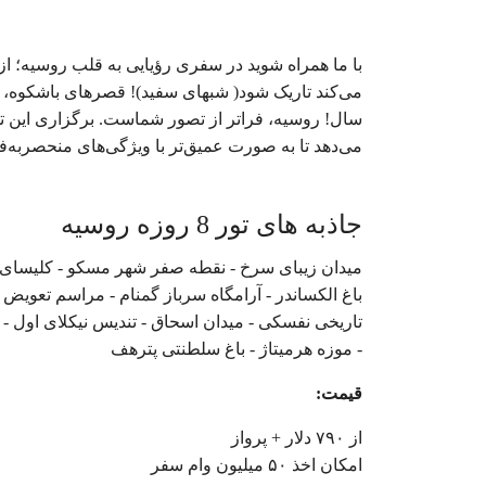
با ما همراه شوید در سفری رؤیایی به قلب روسیه؛ ا
می‌کند تاریک شود( شبهای سفید)! قصرهای باشکوه، ک
سال! روسیه، فراتر از تصور شماست. برگزاری این تور
می‌دهد تا به صورت عمیق‌تر با ویژگی‌های منحصربه‌ف
جاذبه های تور 8 روزه روسیه
میدان زیبای سرخ - نقطه صفر شهر مسکو - کلیسای وا
باغ الکساندر - آرامگاه سرباز گمنام - مراسم تعویض 
تاریخی نفسکی - میدان اسحاق - تندیس نیکلای اول - 
- موزه هرمیتاژ - باغ سلطنتی پترهف
قیمت:
از ۷۹۰ دلار + پرواز
امکان اخذ ۵۰ میلیون وام سفر