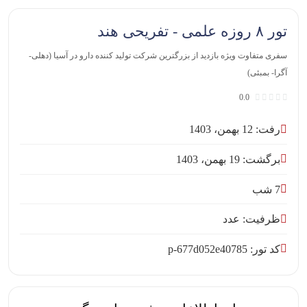
تور ۸ روزه علمی - تفریحی هند
سفری متفاوت ویژه بازدید از بزرگترین شرکت تولید کننده دارو در آسیا (دهلی-
آگرا- بمبئی)
0.0
رفت: 12 بهمن، 1403
برگشت: 19 بهمن، 1403
7 شب
ظرفیت: عدد
کد تور: p-677d052e40785