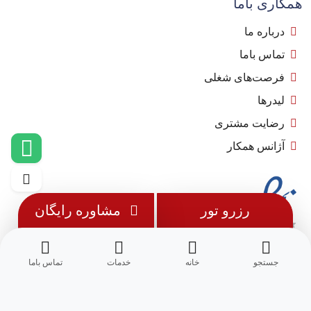
همکاری باما
درباره ما
تماس باما
فرصت‌های شغلی
لیدرها
رضایت مشتری
آژانس همکار
رزرو تور
مشاوره رایگان
جستجو
خانه
خدمات
تماس باما
© 1402 - تمامی حقوق این وب سایت متعلق به
مِسترجت
می باشد.