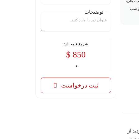
ب دهلی،
و شب
توضیحات
شروع قیمت از:
850 $
ثبت درخواست
ید از
ه سه