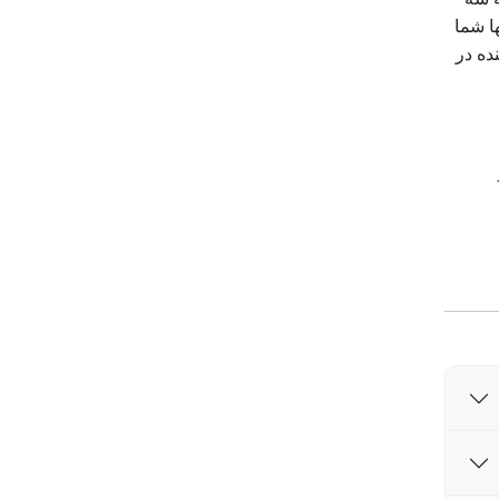
ا شما
ده در