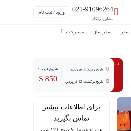
021-91096264
ورود / ثبت نام
مشاوره رایگان
 سفر
سفر ساز
مسترجت
قابل پرداخت با وام
شروع قیمت :
تاریخ رفت: 05 فروردین
850 $
تاریخ برگشت: 12 فروردین
برای اطلاعات بیشتر
تماس بگیرید
هر روز هفته از ۹ صبح تا ۱۲ شب