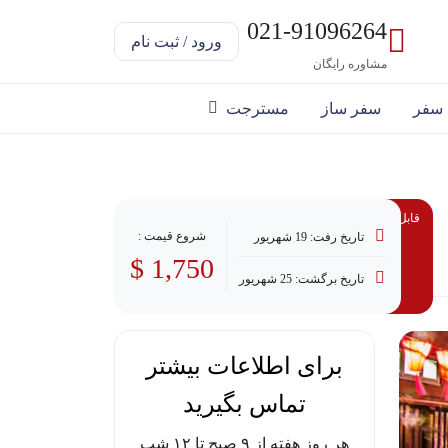
021-91096264
ورود / ثبت نام
مشاوره رایگان
 سفر
سفر ساز
مسترجت
قابل پرداخت با وام
شروع قیمت :
تاریخ رفت: 19 شهریور
1,750 $
تاریخ برگشت: 25 شهریور
برای اطلاعات بیشتر
تماس بگیرید
هر روز هفته از ۹ صبح تا ۱۲ شب