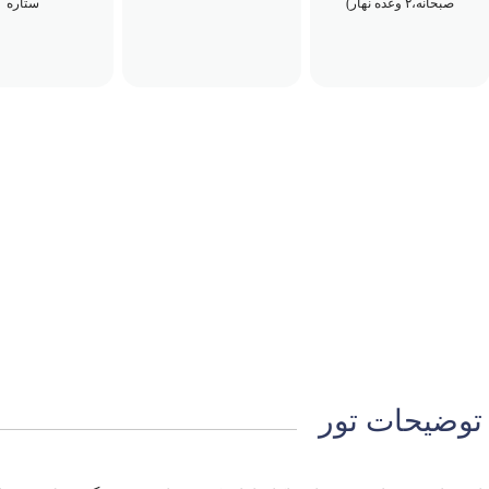
صبحانه،۲ وعده نهار)
ستاره
توضیحات تور