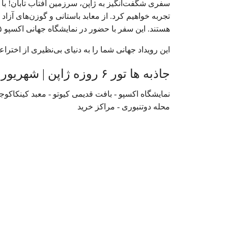
سفری شگفت‌انگیز به ژاپن، سرزمین آفتاب تابان! با با
تجربه خواهیم کرد. از معابد باستانی و گوزن‌های آزاد
هستند. این سفر با حضور در نمایشگاه جهانی اکسپو ۲۰۲۵ تکمیل خواهد شد؛ جایی که آینده در دستان شماست!
این رویداد جهانی شما را به دنیای بی‌نظیری از اختر
جاذبه ها تور ۶ روزه ژاپن | شهریور 1404
نمایشگاه اکسپو - بافت قدیمی کیوتو - معبد کینکاکوجی
محله دوتنبوری - مراکز خرید