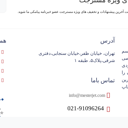
ی ویژه مسترجت
فت آخرین پیشنهادات و تخفیف های ویژه مسترجت عضو خبرنامه پیامکی ما شوید.
آدرس
همک
سم
تهران، خیابان ظفر،خیابان سنجابی،دفتری
تخصصی
شرقی،پلاک۵، طبقه ۱
ردی
را
تماس باما
ین
اپ
info@mesterjet.com
021-91096264