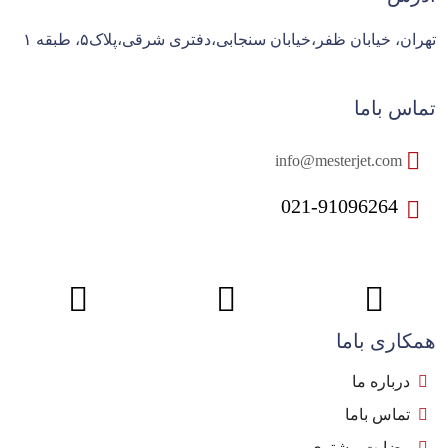
تهران، خیابان ظفر،خیابان سنجابی،دفتری شرقی،پلاک۵، طبقه ۱
تماس باما
info@mesterjet.com
021-91096264
همکاری باما
درباره ما
تماس باما
رضایت مشتری