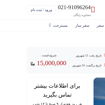
021-91096264
ورود / ثبت نام
مشاوره رایگان
 سفر
سفر ساز
مسترجت
خت با وام
شروع قیمت :
تاریخ رفت: 11 شهریور
15,000,000
تاریخ برگشت: 14 شهریور
برای اطلاعات بیشتر
تماس بگیرید
هر روز هفته از ۹ صبح تا ۱۲ شب