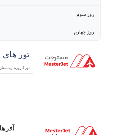
روز سوم
روز چهارم
تور های 
تور 4 روزه ارمنستان | 11 شهریور 1404
آفرها