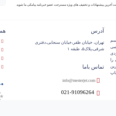
فت آخرین پیشنهادات و تخفیف های ویژه مسترجت عضو خبرنامه پیامکی ما شوید.
آدرس
همک
سم
تهران، خیابان ظفر،خیابان سنجابی،دفتری
تخصصی
شرقی،پلاک۵، طبقه ۱
ردی
را
تماس باما
ین
اپ
info@mesterjet.com
021-91096264