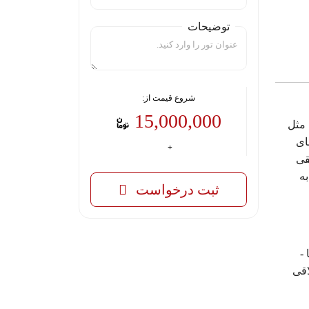
توضیحات
شروع قیمت از:
15,000,000
 مثل
ای
قی
ه
ثبت درخواست
-
اقی