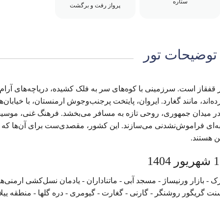
ستاره
پرواز رفت و برگشت
توضیحات تور
قفقاز است. سرزمینی با کوه‌های سر به فلک کشیده، دریاچه‌های آرام
اند، مانند گغارد. ایروان، پایتخت پرجنب‌وجوش ارمنستان، با خیابان‌ه
 در میدان جمهوری، روحی تازه به مسافر می‌بخشد. فرهنگ غنی، موسی
‌ای فراموش‌نشدنی می‌سازند. این کشور، مقصدی‌ست برای آن‌ها که ب
ن هستند.
- بازار ورنیساژ - مسجد آبی - ماتناداران - یادمان نسل‌کشی ارمنی‌ها 
ت گریگور روشنگر - گارنی - گغارت - گیومری - دره گلها - منطقه ییل