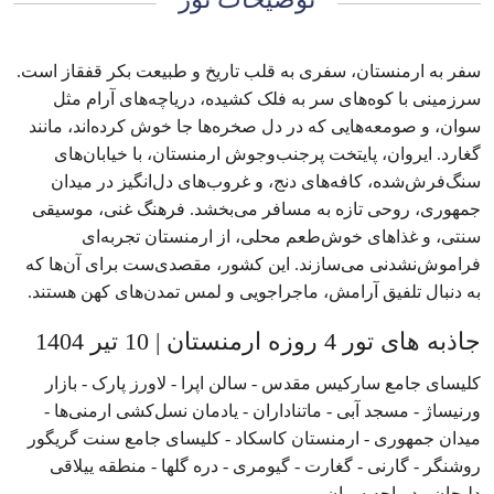
سفر به ارمنستان، سفری به قلب تاریخ و طبیعت بکر قفقاز است.
سرزمینی با کوه‌های سر به فلک کشیده، دریاچه‌های آرام مثل
سوان، و صومعه‌هایی که در دل صخره‌ها جا خوش کرده‌اند، مانند
گغارد. ایروان، پایتخت پرجنب‌وجوش ارمنستان، با خیابان‌های
سنگ‌فرش‌شده، کافه‌های دنج، و غروب‌های دل‌انگیز در میدان
جمهوری، روحی تازه به مسافر می‌بخشد. فرهنگ غنی، موسیقی
سنتی، و غذاهای خوش‌طعم محلی، از ارمنستان تجربه‌ای
فراموش‌نشدنی می‌سازند. این کشور، مقصدی‌ست برای آن‌ها که
به دنبال تلفیق آرامش، ماجراجویی و لمس تمدن‌های کهن هستند.
جاذبه های تور 4 روزه ارمنستان | 10 تیر 1404
کلیسای جامع سارکیس مقدس - سالن اپرا - لاورز پارک - بازار
ورنیساژ - مسجد آبی - ماتناداران - یادمان نسل‌کشی ارمنی‌ها -
میدان جمهوری - ارمنستان کاسکاد - کلیسای جامع سنت گریگور
روشنگر - گارنی - گغارت - گیومری - دره گلها - منطقه ییلاقی
دلیجان - دریاچه سوان