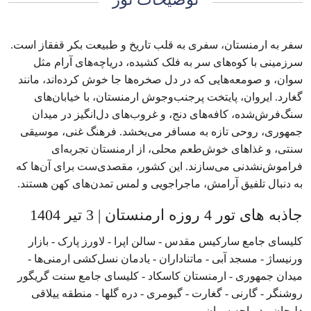
سفر به ارمنستان، سفری به قلب تاریخ و طبیعت بکر قفقاز است.
سرزمینی با کوه‌های سر به فلک کشیده، دریاچه‌های آرام مثل
سوان، و صومعه‌هایی که در دل صخره‌ها جا خوش کرده‌اند، مانند
گغارد. ایروان، پایتخت پرجنب‌وجوش ارمنستان، با خیابان‌های
سنگ‌فرش‌شده، کافه‌های دنج، و غروب‌های دل‌انگیز در میدان
جمهوری، روحی تازه به مسافر می‌بخشد. فرهنگ غنی، موسیقی
سنتی، و غذاهای خوش‌طعم محلی، از ارمنستان تجربه‌ای
فراموش‌نشدنی می‌سازند. این کشور، مقصدی‌ست برای آن‌ها که
به دنبال تلفیق آرامش، ماجراجویی و لمس تمدن‌های کهن هستند.
جاذبه های تور 4 روزه ارمنستان | 3 تیر 1404
کلیسای جامع سارکیس مقدس - سالن اپرا - لاورز پارک - بازار
ورنیساژ - مسجد آبی - ماتناداران - یادمان نسل‌کشی ارمنی‌ها -
میدان جمهوری - ارمنستان کاسکاد - کلیسای جامع سنت گریگور
روشنگر - گارنی - گغارت - گیومری - دره گلها - منطقه ییلاقی
دلیجان - دریاچه سوان