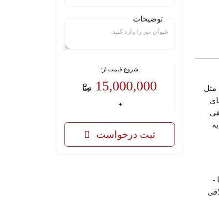
توضیحات
شروع قیمت از:
15,000,000
 مثل
ای
قی
ه
ثبت درخواست
-
اقی