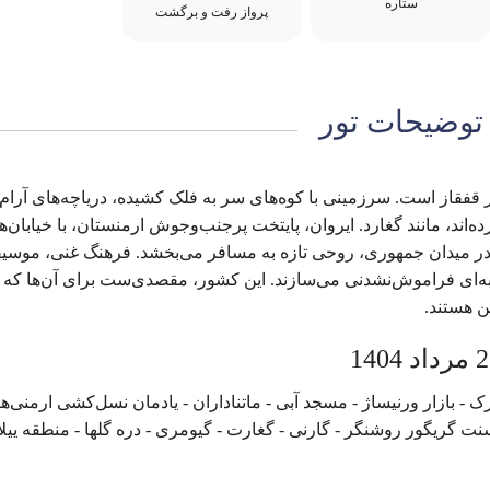
ستاره
پرواز رفت و برگشت
توضیحات تور
قفقاز است. سرزمینی با کوه‌های سر به فلک کشیده، دریاچه‌های آرام
اند، مانند گغارد. ایروان، پایتخت پرجنب‌وجوش ارمنستان، با خیابان‌ه
 در میدان جمهوری، روحی تازه به مسافر می‌بخشد. فرهنگ غنی، موسی
‌ای فراموش‌نشدنی می‌سازند. این کشور، مقصدی‌ست برای آن‌ها که ب
ن هستند.
- بازار ورنیساژ - مسجد آبی - ماتناداران - یادمان نسل‌کشی ارمنی‌ها 
ت گریگور روشنگر - گارنی - گغارت - گیومری - دره گلها - منطقه ییل