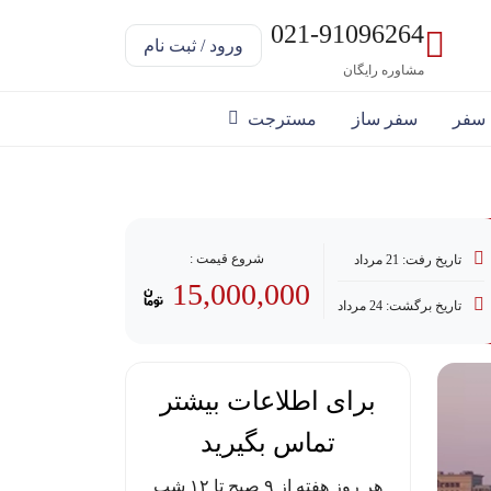
021-91096264
ورود / ثبت نام
مشاوره رایگان
 سفر
سفر ساز
مسترجت
رداخت با وام
شروع قیمت :
تاریخ رفت: 21 مرداد
15,000,000
تاریخ برگشت: 24 مرداد
برای اطلاعات بیشتر
تماس بگیرید
هر روز هفته از ۹ صبح تا ۱۲ شب