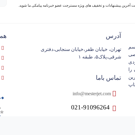
فت آخرین پیشنهادات و تخفیف های ویژه مسترجت عضو خبرنامه پیامکی ما شوید.
آدرس
همک
سم
تهران، خیابان ظفر،خیابان سنجابی،دفتری
تخصصی
شرقی،پلاک۵، طبقه ۱
ردی
را
تماس باما
ین
اپ
info@mesterjet.com
021-91096264