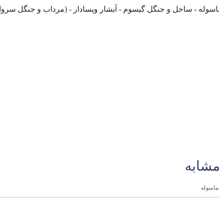
ی ماسوله - ساحل و جنگل گیسوم - آبشار ویسادار - (مرداب و جنگل سروا
مشابه