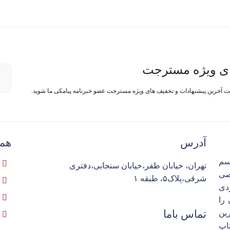
ی ویژه مسترجت
فت آخرین پیشنهادات و تخفیف های ویژه مسترجت عضو خبرنامه پیامکی ما شوید.
آدرس
همک
سم
تهران، خیابان ظفر،خیابان سنجابی،دفتری
تخصصی
شرقی،پلاک۵، طبقه ۱
ردی
را
تماس باما
ین
اپ