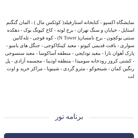
نمایشگاه اکسپو - کتابخانه استارفیلد( کوئکس مال ) - المان گنگنم
استایل - خیابان و سنگ تهران - برج لوته - کاخ کیونگ بوک - دهکده
سنتی بوکچون - برج نامسان( N Tower) - کوه فوجی - تله‌کابین
سواری - بافت قدیمی کیوتو - معبد کینکاکوجی - جنگل های بامبو -
پارک آهوان نارا - معبد تودایجی - منطقه آساکوسا - معبد سنسوجی
- کشتی کروز رودخانه سومیدا - منطقه اودیبا - مجسمه آزادی - پل
رنگین کمان - شینجوکو - مترو گردی - شیبویا - مراکز خرید و اوت
لت
برنامه تور