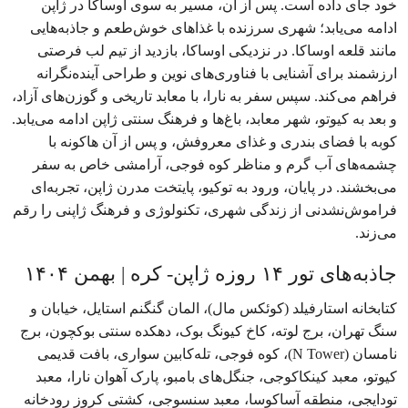
خود جای داده است. پس از آن، مسیر به سوی اوساکا در ژاپن
ادامه می‌یابد؛ شهری سرزنده با غذاهای خوش‌طعم و جاذبه‌هایی
مانند قلعه اوساکا. در نزدیکی اوساکا، بازدید از تیم لب فرصتی
ارزشمند برای آشنایی با فناوری‌های نوین و طراحی آینده‌نگرانه
فراهم می‌کند. سپس سفر به نارا، با معابد تاریخی و گوزن‌های آزاد،
و بعد به کیوتو، شهر معابد، باغ‌ها و فرهنگ سنتی ژاپن ادامه می‌یابد.
کوبه با فضای بندری و غذای معروفش، و پس از آن هاکونه با
چشمه‌های آب گرم و مناظر کوه فوجی، آرامشی خاص به سفر
می‌بخشند. در پایان، ورود به توکیو، پایتخت مدرن ژاپن، تجربه‌ای
فراموش‌نشدنی از زندگی شهری، تکنولوژی و فرهنگ ژاپنی را رقم
می‌زند.
جاذبه‌های تور ۱۴ روزه ژاپن- کره | بهمن ۱۴۰۴
کتابخانه استارفیلد (کوئکس مال)، المان گنگنم استایل، خیابان و
سنگ تهران، برج لوته، کاخ کیونگ بوک، دهکده سنتی بوکچون، برج
نامسان (N Tower)، کوه فوجی، تله‌کابین سواری، بافت قدیمی
کیوتو، معبد کینکاکوجی، جنگل‌های بامبو، پارک آهوان نارا، معبد
تودایجی، منطقه آساکوسا، معبد سنسوجی، کشتی کروز رودخانه