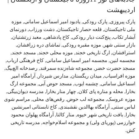
اردیبهشت
پارک پیروزی, پارک رودکی, یادبود امیر اسماعیل سامانی, موزه
ملی تاجیکستان, قلعه حصار تاجیکستان, دشت ورزاب, دورنمای
آبشار تکاب, پنج‌کنت دیار رودکی, کاخ پادشاهی, معبد زرتشتیان,
بازار سنتی شهر, موزه مقبره رودکی, تماشای دره زرافشان,
استرافشان, ارگ تاریخی خجند, موزه محلی خجند, مسجد خجند,
مجسمه لنین, مجسمه امیر اسماعیل سامانی, کاخ فرهنگی ارباب,
مسجد حضرت خضر, مجموعه شاه‌زنده سمرقند, رصدخانه الغ‌بیگ,
موزه افراسیاب, میدان ریگستان, مدارس شیردار, آرامگاه امیر
اسماعیل سامانی, چشمه ایوب, مسجد حوض آبی, مجموعه ارگ
بخارا, محله و مناره پای کلان, چهار منار بخارا, مدرسه دیوان‌بیگی,
موزه عروسک, مجموعه لب حوض, رقص‌های محلی, مراسم شوی
لباس سنتی, آرامگاه بهاالدین نقشبندی, کاخ تابستانی امیرنشین
بخارا, بافت تاریخی شهر خیوه, منار کالتا, آرامگاه پهلوان محمود
خوارزمی (پوریای ولی) و مجموعه اسلام‌خواجه, مدرسه تاریخی
کش.