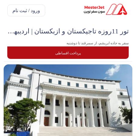
ورود / ثبت نام
تور 11روزه تاجیکستان و ازبکستان | اردیبهشت
سفر به جاده ابریشم، از سمرقند تا دوشنبه
پرداخت اقساطی