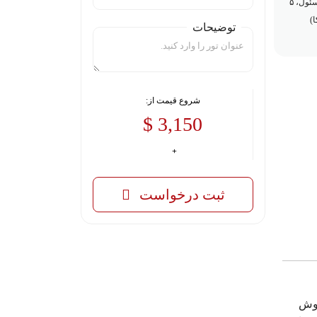
ستاره - (۴ شب سئول، ۵
)
توضیحات
شروع قیمت از:
3,150 $
ثبت درخواست
جوش