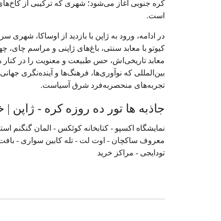
کره جنوبی آغاز می‌شود؛ شهری که ترکیبی از کاخ‌های
است.
در ادامه، ورود به ژاپن با بازدید از اوساکا، شهری
کیوتو با معابد سنتی، باغ‌های ژاپنی و مراسم چای، چهره
معابد تاریخی‌اش، حس طبیعت و معنویت را در کنار هم
بین‌المللی که نوآوری‌ها، فرهنگ‌ها و آینده‌نگری جها
تجربه‌های منحصربه‌فرد شرق آسیاست.
جاذبه ها تور ده روزه کره - ژاپن | خردا
نمایشگاه اکسپو - کتابخانه کوئکس - المان گنگنم استایل
معروف ساکچان - اوت لت - تله کابین سواری - بافت قد
تودایجی - مراکز خرید