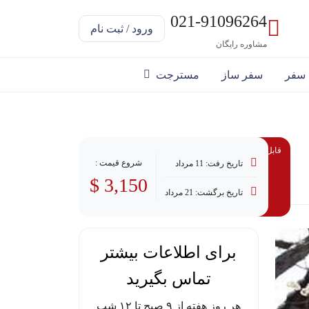
021-91096264
ورود / ثبت نام
مشاوره رایگان
 سفر
سفر ساز
مسترجت
قابل پرداخت با وام
شروع قیمت :
تاریخ رفت: 11 مرداد
3,150 $
تاریخ برگشت: 21 مرداد
برای اطلاعات بیشتر
تماس بگیرید
هر روز هفته از ۹ صبح تا ۱۲ شب