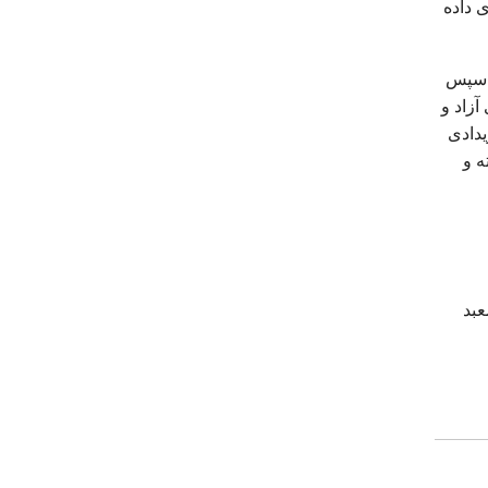
 داده
. سپس
آزاد و
یدادی
ه و
عبد