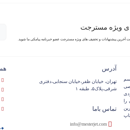
ی ویژه مسترجت
فت آخرین پیشنهادات و تخفیف های ویژه مسترجت عضو خبرنامه پیامکی ما شوید.
آدرس
همک
سم
تهران، خیابان ظفر،خیابان سنجابی،دفتری
تخصصی
شرقی،پلاک۵، طبقه ۱
ردی
را
تماس باما
ین
اپ
info@mesterjet.com