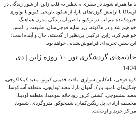
با ما همراه شوید در سفری بی‌نظیر به قلب ژاپن. از شور زندگی در
اوساکا تا آرامش گوزن‌های نارا، از شکوه تاریخی کیوتو تا نوآوری
خیره‌کننده تیم لب در توکیو، با ضربان زندگی مدرن هماهنگ
خواهیم شد و در هاکونه، زیر سایه فوجی‌سان، طبیعت را لمس
خواهیم کرد. ژاپن، ترکیبی بی‌نظیر از گذشته، حال و آینده است؛
این سفر، تجربه‌ای فراموش‌نشدنی خواهد بود.
جاذبه‌های گردشگری تور ۱۰ روزه ژاپن | دی
1404
کوه فوجی، تله‌کابین سواری، بافت قدیمی کیوتو، معبد کینکاکوجی،
جنگل‌های بامبو، پارک آهوان نارا، معبد تودایجی، منطقه آساکوسا،
معبد سنسوجی، کشتی کروز رودخانه سومیدا، منطقه اودیبا،
مجسمه آزادی، پل رنگین‌کمان، شینجوکو، متروگردی، شیبویا،
مراکز خرید و اوت‌لت.