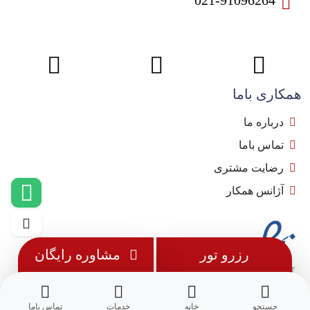
021-91096264
همکاری باما
درباره ما
تماس باما
رضایت مشتری
آژانس همکار
رزرو تور
مشاوره رایگان
جستجو
خانه
خدمات
تماس باما