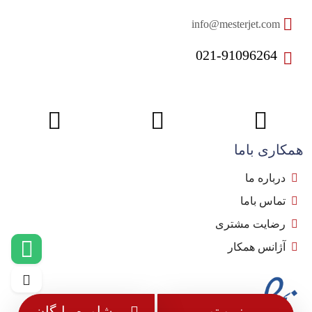
info@mesterjet.com
021-91096264
همکاری باما
درباره ما
تماس باما
رضایت مشتری
آژانس همکار
رزرو تور
مشاوره رایگان