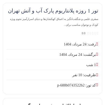
تور 1 روزه پلانتاریوم پارک آب و آتش تهران
سفری علمی و شگفت‌انگیز به اعماق کهکشان‌ها و دنیای اسرارآمیز نجوم ویژه
کودک و نوجوان مناسب برای...
0.0
رفت: 24 مرداد، 1404
برگشت: 24 مرداد، 1404
1 شب
ظرفیت: 10 نفر
کد تور: p-688b0743522b2